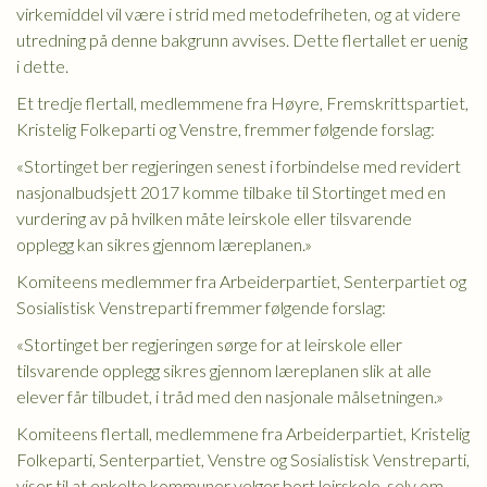
virkemiddel vil være i strid med metodefriheten, og at videre
utredning på denne bakgrunn avvises. Dette flertallet er uenig
i dette.
Et tredje flertall, medlemmene fra Høyre, Fremskrittspartiet,
Kristelig Folkeparti og Venstre, fremmer følgende forslag:
«Stortinget ber regjeringen senest i forbindelse med revidert
nasjonalbudsjett 2017 komme tilbake til Stortinget med en
vurdering av på hvilken måte leirskole eller tilsvarende
opplegg kan sikres gjennom læreplanen.»
Komiteens medlemmer fra Arbeiderpartiet, Senterpartiet og
Sosialistisk Venstreparti fremmer følgende forslag:
«Stortinget ber regjeringen sørge for at leirskole eller
tilsvarende opplegg sikres gjennom læreplanen slik at alle
elever får tilbudet, i tråd med den nasjonale målsetningen.»
Komiteens flertall, medlemmene fra Arbeiderpartiet, Kristelig
Folkeparti, Senterpartiet, Venstre og Sosialistisk Venstreparti,
viser til at enkelte kommuner velger bort leirskole, selv om