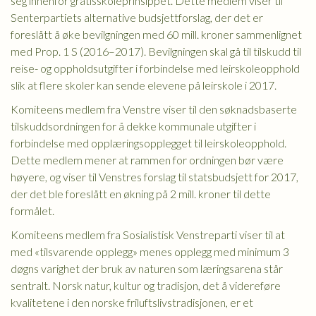
seg innenfor gratisskoleprinsippet. Dette medlem viser til
Senterpartiets alternative budsjettforslag, der det er
foreslått å øke bevilgningen med 60 mill. kroner sammenlignet
med Prop. 1 S (2016–2017). Bevilgningen skal gå til tilskudd til
reise- og oppholdsutgifter i forbindelse med leirskoleopphold
slik at flere skoler kan sende elevene på leirskole i 2017.
Komiteens medlem fra Venstre viser til den søknadsbaserte
tilskuddsordningen for å dekke kommunale utgifter i
forbindelse med opplæringsopplegget til leirskoleopphold.
Dette medlem mener at rammen for ordningen bør være
høyere, og viser til Venstres forslag til statsbudsjett for 2017,
der det ble foreslått en økning på 2 mill. kroner til dette
formålet.
Komiteens medlem fra Sosialistisk Venstreparti viser til at
med «tilsvarende opplegg» menes opplegg med minimum 3
døgns varighet der bruk av naturen som læringsarena står
sentralt. Norsk natur, kultur og tradisjon, det å videreføre
kvalitetene i den norske friluftslivstradisjonen, er et