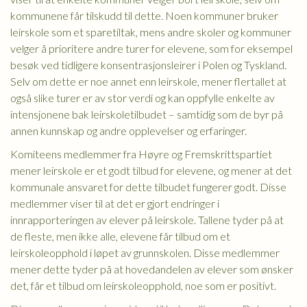
kommunene får tilskudd til dette. Noen kommuner bruker
leirskole som et sparetiltak, mens andre skoler og kommuner
velger å prioritere andre turer for elevene, som for eksempel
besøk ved tidligere konsentrasjonsleirer i Polen og Tyskland.
Selv om dette er noe annet enn leirskole, mener flertallet at
også slike turer er av stor verdi og kan oppfylle enkelte av
intensjonene bak leirskoletilbudet – samtidig som de byr på
annen kunnskap og andre opplevelser og erfaringer.
Komiteens medlemmer fra Høyre og Fremskrittspartiet
mener leirskole er et godt tilbud for elevene, og mener at det
kommunale ansvaret for dette tilbudet fungerer godt. Disse
medlemmer viser til at det er gjort endringer i
innrapporteringen av elever på leirskole. Tallene tyder på at
de fleste, men ikke alle, elevene får tilbud om et
leirskoleopphold i løpet av grunnskolen. Disse medlemmer
mener dette tyder på at hovedandelen av elever som ønsker
det, får et tilbud om leirskoleopphold, noe som er positivt.