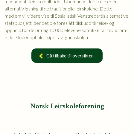
fundament i leirskoletilbudet. Ubemannet leirskole er én
alternativ løsning til de tradisjonelle leirskolene. Dette
medlem vil videre vise til Sosialistisk Venstrepartis alternative
statsbudsjett, der det ble foreslått tilskudd til reise- og
opphold for de om lag 10 000 elevene som ikke får tilbud om
et leirskoleopphold i løpet av grunnskolen.
Gå tilbake til oversikten
Norsk Leirskoleforening