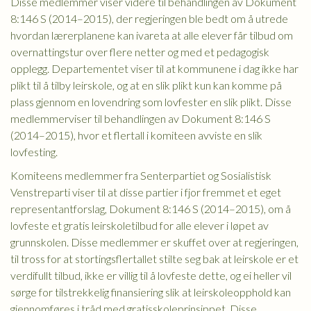
Disse medlemmer viser videre til behandlingen av Dokument
8:146 S (2014–2015), der regjeringen ble bedt om å utrede
hvordan lærerplanene kan ivareta at alle elever får tilbud om
overnattingstur over flere netter og med et pedagogisk
opplegg. Departementet viser til at kommunene i dag ikke har
plikt til å tilby leirskole, og at en slik plikt kun kan komme på
plass gjennom en lovendring som lovfester en slik plikt. Disse
medlemmerviser til behandlingen av Dokument 8:146 S
(2014–2015), hvor et flertall i komiteen avviste en slik
lovfesting.
Komiteens medlemmer fra Senterpartiet og Sosialistisk
Venstreparti viser til at disse partier i fjor fremmet et eget
representantforslag, Dokument 8:146 S (2014–2015), om å
lovfeste et gratis leirskoletilbud for alle elever i løpet av
grunnskolen. Disse medlemmer er skuffet over at regjeringen,
til tross for at stortingsflertallet stilte seg bak at leirskole er et
verdifullt tilbud, ikke er villig til å lovfeste dette, og ei heller vil
sørge for tilstrekkelig finansiering slik at leirskoleopphold kan
gjennomføres i tråd med gratisskoleprinsippet. Disse