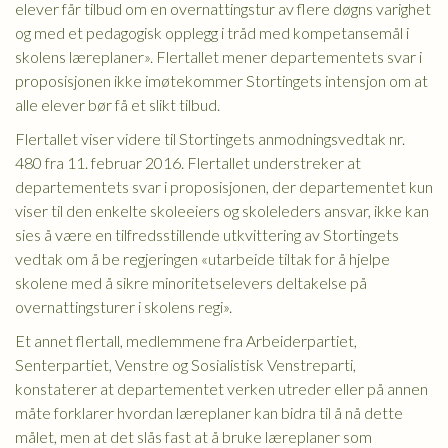
elever får tilbud om en overnattingstur av flere døgns varighet
og med et pedagogisk opplegg i tråd med kompetansemål i
skolens læreplaner». Flertallet mener departementets svar i
proposisjonen ikke imøtekommer Stortingets intensjon om at
alle elever bør få et slikt tilbud.
Flertallet viser videre til Stortingets anmodningsvedtak nr.
480 fra 11. februar 2016. Flertallet understreker at
departementets svar i proposisjonen, der departementet kun
viser til den enkelte skoleeiers og skoleleders ansvar, ikke kan
sies å være en tilfredsstillende utkvittering av Stortingets
vedtak om å be regjeringen «utarbeide tiltak for å hjelpe
skolene med å sikre minoritetselevers deltakelse på
overnattingsturer i skolens regi».
Et annet flertall, medlemmene fra Arbeiderpartiet,
Senterpartiet, Venstre og Sosialistisk Venstreparti,
konstaterer at departementet verken utreder eller på annen
måte forklarer hvordan læreplaner kan bidra til å nå dette
målet, men at det slås fast at å bruke læreplaner som