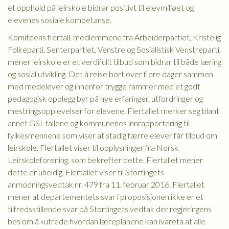
et opphold på leirskole bidrar positivt til elevmiljøet og
elevenes sosiale kompetanse.
Komiteens flertall, medlemmene fra Arbeiderpartiet, Kristelig
Folkeparti, Senterpartiet, Venstre og Sosialistisk Venstreparti,
mener leirskole er et verdifullt tilbud som bidrar til både læring
og sosial utvikling. Det å reise bort over flere dager sammen
med medelever og innenfor trygge rammer med et godt
pedagogisk opplegg byr på nye erfaringer, utfordringer og
mestringsopplevelser for elevene. Flertallet merker seg blant
annet GSI-tallene og kommunenes innrapportering til
fylkesmennene som viser at stadig færre elever får tilbud om
leirskole. Flertallet viser til opplysninger fra Norsk
Leirskoleforening, som bekrefter dette. Flertallet mener
dette er uheldig. Flertallet viser til Stortingets
anmodningsvedtak nr. 479 fra 11. februar 2016. Flertallet
mener at departementets svar i proposisjonen ikke er et
tilfredsstillende svar på Stortingets vedtak der regjeringens
bes om å «utrede hvordan læreplanene kan ivareta at alle