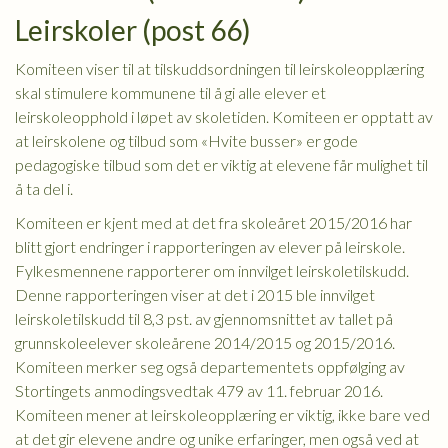
Leirskoler (post 66)
Komiteen viser til at tilskuddsordningen til leirskoleopplæring
skal stimulere kommunene til å gi alle elever et
leirskoleopphold i løpet av skoletiden. Komiteen er opptatt av
at leirskolene og tilbud som «Hvite busser» er gode
pedagogiske tilbud som det er viktig at elevene får mulighet til
å ta del i.
Komiteen er kjent med at det fra skoleåret 2015/2016 har
blitt gjort endringer i rapporteringen av elever på leirskole.
Fylkesmennene rapporterer om innvilget leirskoletilskudd.
Denne rapporteringen viser at det i 2015 ble innvilget
leirskoletilskudd til 8,3 pst. av gjennomsnittet av tallet på
grunnskoleelever skoleårene 2014/2015 og 2015/2016.
Komiteen merker seg også departementets oppfølging av
Stortingets anmodingsvedtak 479 av 11. februar 2016.
Komiteen mener at leirskoleopplæring er viktig, ikke bare ved
at det gir elevene andre og unike erfaringer, men også ved at