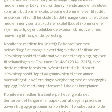
medlemmer er bekymret for den synkende andelen av elever
som får tilbud om leirskole. Disse medlemmer viser til at det
er usikkerhet rundt leirskoletilbudet i mange kommuner. Disse
medlemmer viser til at kutt i leirskoletilbudet i kommunene
skjer motvillig og er utelukkende økonomisk motivert med
henvisning til manglende lovfesting.
Komiteens medlem fra Kristelig Folkeparti ser med
bekymring på at mange elever i dag hverken får tilbud om
leirskoleopphold eller alternative turer eller opplegg, og viser
til behandlingen av Dokument 8:146 S (2014–2015), hvor
dette medlem foreslo en lovfestet rett til tilbud om et
leirskoleopphold i løpet av grunnskolen eller en annen
overnattingstur av flere døgns varighet og med et pedagogisk
opplegg i tråd med kompetansemål i skolens læreplaner.
Komiteens medlem fra Senterpartiet vil gjenta det
Senterpartiet tidligere har påpekt om at dagens praksis er
uoversiktlig og gir grobunn for konflikter i forsøket på å holde