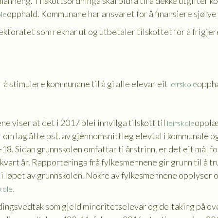
manheng. Tilskottsordninga skal bidra til å dekke utgifter
opphald. Kommunane har ansvaret for å finansiere sjølve
ole
toratet som reknar ut og utbetaler tilskottet for å frigje
å stimulere kommunane til å gi alle elevar eit
oppha
leirskole
 viser at det i 2017 blei innvilga tilskott til
opplær
leirskole
 om lag åtte pst. av gjennomsnittleg elevtal i kommunale 
. Sidan grunnskolen omfattar ti årstrinn, er det eit mål for
kvart år. Rapporteringa frå fylkesmennene gir grunn til å tru 
i løpet av grunnskolen. Nokre av fylkesmennene opplyser o
.
skole
dingsvedtak som gjeld minoritetselevar og deltaking på over