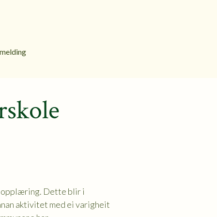
melding
rskole
opplæring. Dette blir i
e
nnan aktivitet med ei varigheit