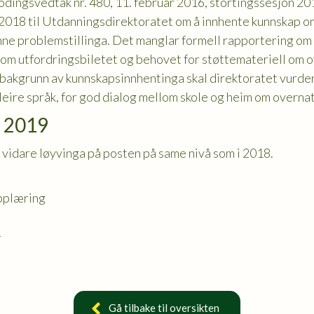
ppmodingsvedtak nr. 480, 11. februar 2016, stortingssesjon 
 2018 til Utdanningsdirektoratet om å innhente kunnskap o
enne problemstillinga. Det manglar formell rapportering o
ål om utfordringsbiletet og behovet for støttemateriell om o
bakgrunn av kunnskapsinnhentinga skal direktoratet vurder
leire språk, for god dialog mellom skole og heim om overnat
r 2019
vidare løyvinga på posten på same nivå som i 2018.
pplæring
-
Gå tilbake til oversikten