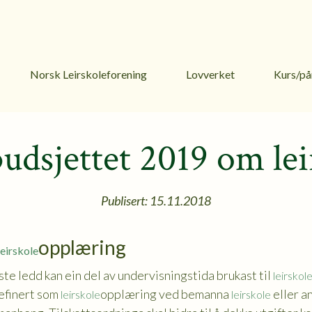
Norsk Leirskoleforening
Lovverket
Kurs/på
budsjettet 2019 om lei
Publisert: 15.11.2018
opplæring
leirskole
te ledd kan ein del av undervisningstida brukast til
leirskol
definert som
opplæring ved bemanna
eller a
leirskole
leirskole