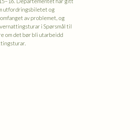
2015–16. Departementet har gitt
m utfordringsbiletet og
m omfanget av problemet, og
vernattingsturar i Spørsmål til
e om det bør bli utarbeidd
tingsturar.