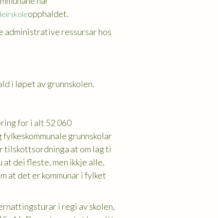
 kommunane har
opphaldet.
leirskole
re administrative ressursar hos
ld i løpet av grunnskolen.
ing for i alt 52 060
og fylkeskommunale grunnskolar
 tilskottsordninga at om lag ti
at dei fleste, men ikkje alle,
m at det er kommunar i fylket
nattingsturar i regi av skolen,