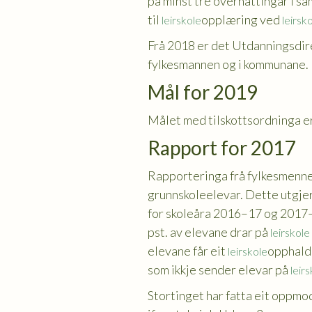
på minst tre overnattingar i sa
til
opplæring ved
leirskole
leirsk
Frå 2018 er det Utdanningsdirek
fylkesmannen og i kommunane.
Mål for 2019
Målet med tilskottsordninga er 
Rapport for 2017
Rapporteringa frå fylkesmennene
grunnskoleelevar. Dette utgjer
for skoleåra 2016–17 og 2017–18
pst. av elevane drar på
leirskole
elevane får eit
opphald 
leirskole
som ikkje sender elevar på
leir
Stortinget har fatta eit oppmo