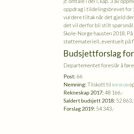
jf. omtale i del I, kap. 3 av o
oppdrag i tildelingsbrevet for
vurdere tiltak når det gjeld d
det vil derfor bli stilt spørsm
Skole-Norge hausten 2018. På 
støttemateriell, eventuelt på f
Budsjettforslag fo
Departementet foreslår å føre 
Post:
66
Nemning:
Tilskott til
o
leirskole
Rekneskap 2017:
48 166,-
Saldert budsjett 2018:
52 863,
Forslag 2019:
54 343,-