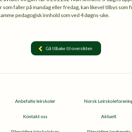
som faller på mandag eller fredag, kan likevel tilbys som fu
samme pedagogisk innhold som ved 4 døgns-uke.
Gå tilbake til oversikten
Anbefalte leirskoler
Norsk Leirskoleforenin
Kontakt oss
Aktuelt
Påmelding leirskolekurs
Påmelding landsmøte