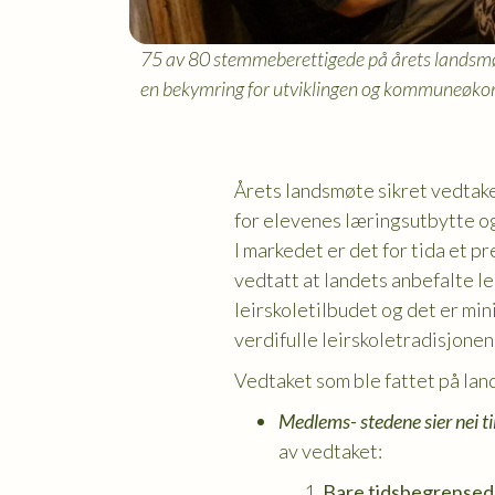
75 av 80 stemmeberettigede på årets landsmøt
en bekymring for utviklingen og kommuneøko
Årets landsmøte sikret vedtaket
for elevenes læringsutbytte og
I markedet er det for tida et p
vedtatt at landets anbefalte le
leirskoletilbudet og det er min
verdifulle leirskoletradisjonen
Vedtaket som ble fattet på la
Medlems- stedene sier nei ti
av vedtaket:
Bare tidsbegrensede