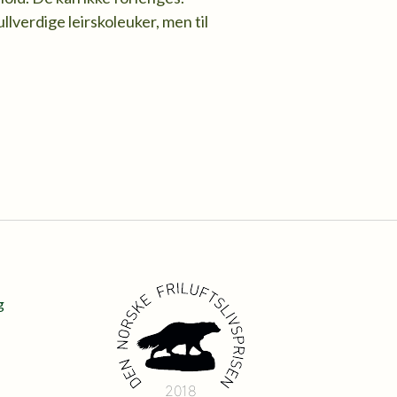
llverdige leirskoleuker, men til
g
2018