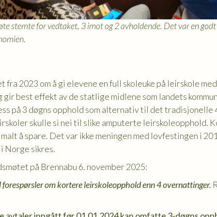
e stemte for vedtaket, 3 imot og 2 avholdende. Det var en god
nomien.
 fra 2023 om å gi elevene en full skoleuke på leirskole med
 gir best effekt av de statlige midlene som landets kommune
ress på 3 døgns opphold som alternativ til det tradisjonelle 
irskoler skulle si nei til slike amputerte leirskoleopphold.
imalt å spare. Det var ikke meningen med lovfestingen i 201
 i Norge sikres.
ndsmøtet på Brennabu 6. november 2025:
l forespørsler om kortere leirskoleopphold enn 4 overnattinger.
R
 avtaler inngått før 01.01.2024 kan omfatte 3-døgns opph