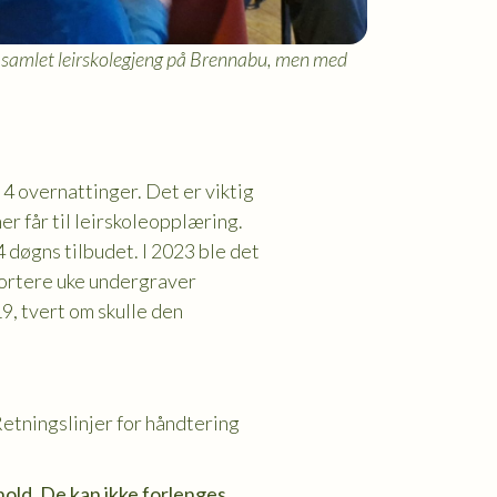
t samlet leirskolegjeng på Brennabu, men med
 4 overnattinger. Det er viktig
r får til leirskoleopplæring.
4 døgns tilbudet. I 2023 ble det
 Kortere uke undergraver
9, tvert om skulle den
etningslinjer for håndtering
old. De kan ikke forlenges.