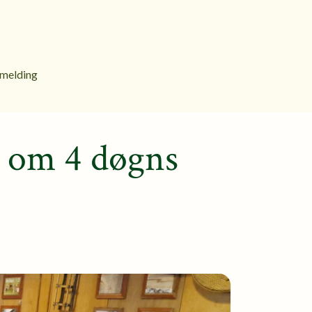
melding
k om 4 døgns