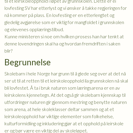
til et leirskoleopphold i løpet av grunnskolen. Dette er ei
lovfesting SV har etterlyst og vi ønsker å takke regjeringen for
nå kommer på plass. En lovfesting er en etterlengtet og
gledelig avgjørelse som er viktig for mangfoldet i grunnskolen
og elevenes opplæringstilbud.
Kunne ministeren si noe om hvilken prosess han har tenkt at
denne lovendringen skal ha og hvordan fremdriften i saken
blir?
Begrunnelse
Skolebarn i hele Norge har grunn til å glede seg over at det nå
ser ut til at retten til et leirskoleopphold ila grunnskolen nå skal
bli lovfestet. Å ta i bruk naturen som læringsarena er en av
leirskolens kjennetegn. At det også gir skolebarn kjennskap til
utfordringer naturen gir gjennom mestring og benytte naturen
som arena, at hele skoleklasser deltar sammen og at et
leirskoleopphold har viktige elementer som folkehelse,
kulturformidling og inkludering gjør at et opphold på leirskole
er og bør være en viktig del av skoleløpet.