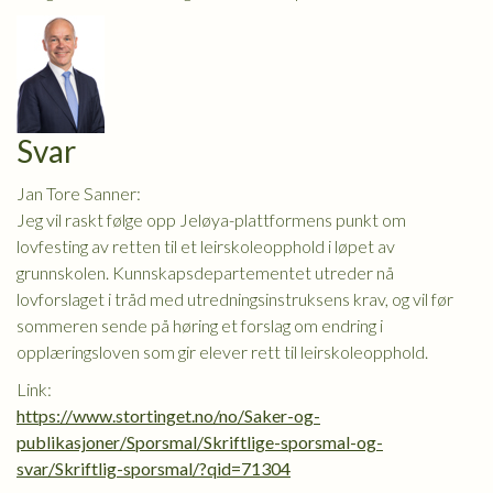
Svar
Jan Tore Sanner:
Jeg vil raskt følge opp Jeløya-plattformens punkt om
lovfesting av retten til et leirskoleopphold i løpet av
grunnskolen. Kunnskapsdepartementet utreder nå
lovforslaget i tråd med utredningsinstruksens krav, og vil før
sommeren sende på høring et forslag om endring i
opplæringsloven som gir elever rett til leirskoleopphold.
Link:
https://www.stortinget.no/no/Saker-og-
publikasjoner/Sporsmal/Skriftlige-sporsmal-og-
svar/Skriftlig-sporsmal/?qid=71304