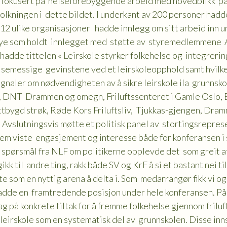
fokusert på helseforebyggende arbeid med hovedblikk på fr
olkningen i dette bildet. I underkant av 200 personer hadd
 12 ulike organisasjoner hadde innlegg om sitt arbeid inn 
bye som holdt innlegget med støtte av styremedlemmene A
hadde tittelen « Leirskole styrker folkehelse og integrering
lsemessige gevinstene ved et leirskoleopphold samt hvilke
ignaler om nødvendigheten av å sikre leirskole ila grunnsko
, DNT Drammen og omegn, Friluftssenteret i Gamle Oslo, 
 tettbygd strøk, Røde Kors Friluftsliv, Tjukkas-gjengen, D
Avslutningsvis møtte et politisk panel av stortingsreprese
em viste engasjement og interesse både for konferansen i 
ekte spørsmål fra NLF om politikerne opplevde det som greit 
k til andre ting, rakk både SV og KrF å si et bastant nei til
 som en nyttig arena å delta i. Som medarrangør fikk vi o
hadde en framtredende posisjon under hele konferansen. På
på konkrete tiltak for å fremme folkehelse gjennom friluft
irskole som en systematisk del av grunnskolen. Disse innsp