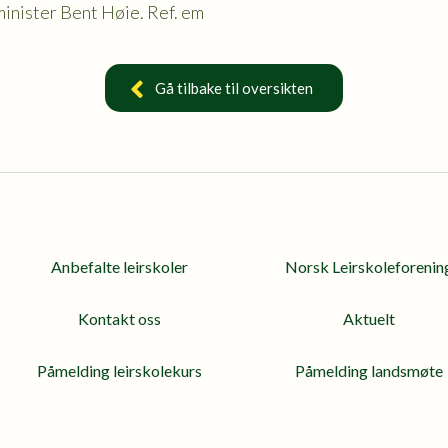
inister Bent Høie. Ref. em
Gå tilbake til oversikten
Anbefalte leirskoler
Norsk Leirskoleforenin
Kontakt oss
Aktuelt
Påmelding leirskolekurs
Påmelding landsmøte