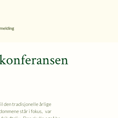
melding
ekonferansen
il den tradisjonelle årlige
kdommene står i fokus, var