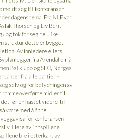
iluftsliv . Den skulle også ha
e meldt seg til konferansen
under dagens tema. Fra NLF var
slak Thorsen og Liv Berit
» og tok for seg de ulike
n struktur dette er bygget
letida. Av innledere ellers
Byplanlegger fra Arendal om å
rammen Ballklubb og SFO, Norges
ntanter fra alle partier –
seg selv og for betydningen av
at rammeoverførte midler til
 det før en hastet videre til
gså være med å åpne
 veggavisa for konferansen
sliv. Flere av innspillene
illene ble i etterkant av