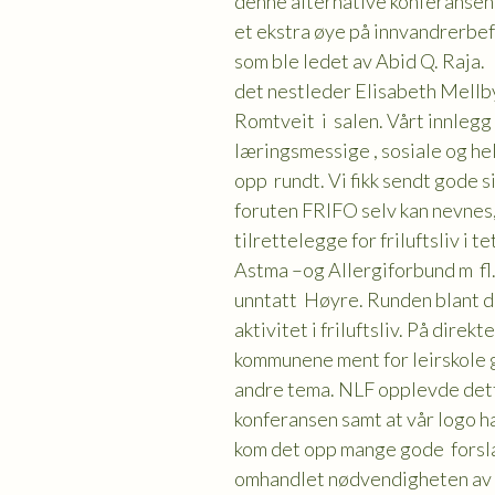
denne alternative konferansen 
et ekstra øye på innvandrerbef
som ble ledet av Abid Q. Raja.
det nestleder Elisabeth Mell
Romtveit i salen. Vårt innlegg 
læringsmessige , sosiale og he
opp rundt. Vi fikk sendt gode s
foruten FRIFO selv kan nevnes
tilrettelegge for friluftsliv i
Astma –og Allergiforbund m fl. 
unntatt Høyre. Runden blant d
aktivitet i friluftsliv. På dir
kommunene ment for leirskole gik
andre tema. NLF opplevde dette
konferansen samt at vår logo 
kom det opp mange gode forslag 
omhandlet nødvendigheten av le