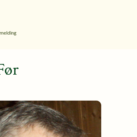
melding
Før