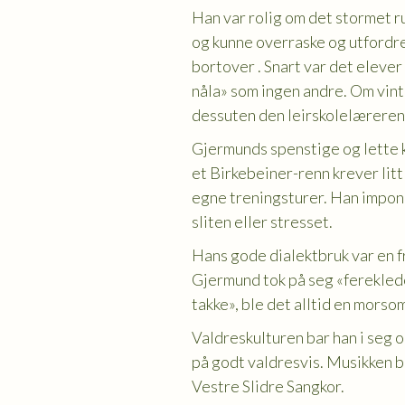
Han var rolig om det stormet ru
og kunne overraske og utfordre 
bortover . Snart var det elever
nåla» som ingen andre. Om vint
dessuten den leirskolelæreren 
Gjermunds spenstige og lette k
et Birkebeiner-renn krever lit
egne treningsturer. Han impone
sliten eller stresset.
Hans gode dialektbruk var en fr
Gjermund tok på seg «fereklede
takke», ble det alltid en mors
Valdreskulturen bar han i seg
på godt valdresvis. Musikken be
Vestre Slidre Sangkor.