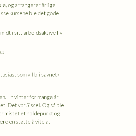
le, og arrangerer årlige
disse kursene ble det gode
idt i sitt arbeidsaktive liv
.»
tusiast som vil bli savnet»
en. En vinter for mange år
t. Det var Sissel. Og så ble
har mistet et holdepunkt og
ære en støtte å vite at