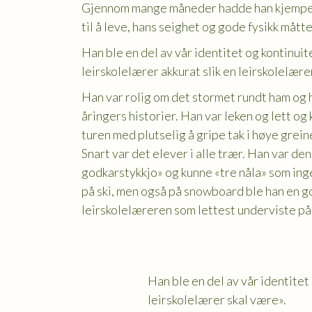
Gjennom mange måneder hadde han kjempet 
til å leve, hans seighet og gode fysikk måtte t
Han ble en del av vår identitet og kontinuit
leirskolelærer akkurat slik en leirskolelære
Han var rolig om det stormet rundt ham og h
åringers historier. Han var leken og lett o
turen med plutselig å gripe tak i høye greine
Snart var det elever i alle trær. Han var de
godkarstykkjo» og kunne «tre nåla» som ing
på ski, men også på snowboard ble han en g
leirskolelæreren som lettest underviste på 
Han ble en del av vår identitet
leirskolelærer skal være».