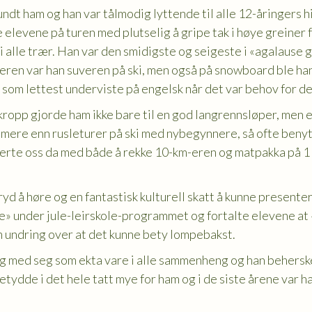
ndt ham og han var tålmodig lyttende til alle 12-åringers hi
elevene på turen med plutselig å gripe tak i høye greiner f
 i alle trær. Han var den smidigste og seigeste i «agalause
eren var han suveren på ski, men også på snowboard ble han
som lettest underviste på engelsk når det var behov for de
ropp gjorde ham ikke bare til en god langrennsløper, men en
t mere enn rusleturer på ski med nybegynnere, så ofte beny
rte oss da med både å rekke 10-km-eren og matpakka på 1 ti
yd å høre og en fantastisk kulturell skatt å kunne presente
» under jule-leirskole-programmet og fortalte elevene at 
om undring over at det kunne bety lompebakst.
 og med seg som ekta vare i alle sammenheng og han behers
tydde i det hele tatt mye for ham og i de siste årene var ha