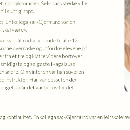
mot sykdommen. Selv hans sterke vilje
il slutt gi tapt.
et. En kollega sa; «Gjermund var en
r skal være».
an var tålmodig lyttende til alle 12-
g kunne overraske og utfordre elevene på
r fra et tre og klatre videre bortover .
n smidigste og seigeste i «agalause
en andre. Om vinteren var han suveren
od instruktør. Han var dessuten den
engelsk når det var behov for det.
 og kontinuitet. En kollega sa; «Gjermund var en leirskolelær