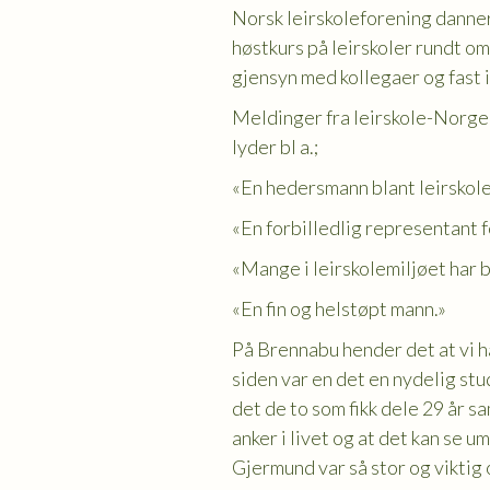
Norsk leirskoleforening danner
høstkurs på leirskoler rundt om
gjensyn med kollegaer og fast 
Meldinger fra leirskole-Norge e
lyder bl a.;
«En hedersmann blant leirskol
«En forbilledlig representant fo
«Mange i leirskolemiljøet har b
«En fin og helstøpt mann.»
På Brennabu hender det at vi h
siden var en det en nydelig st
det de to som fikk dele 29 år s
anker i livet og at det kan se u
Gjermund var så stor og viktig 