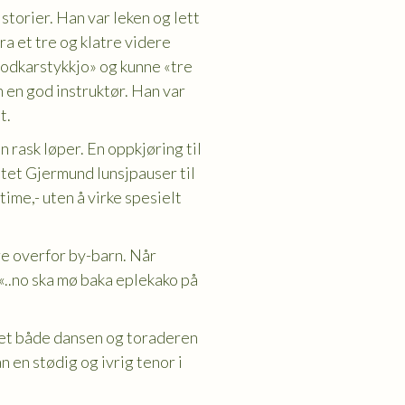
storier. Han var leken og lett
ra et tre og klatre videre
 godkarstykkjo» og kunne «tre
 en god instruktør. Han var
t.
 rask løper. En oppkjøring til
ttet Gjermund lunsjpauser til
me,- uten å virke spesielt
re overfor by-barn. Når
«..no ska mø baka eplekako på
ket både dansen og toraderen
n en stødig og ivrig tenor i