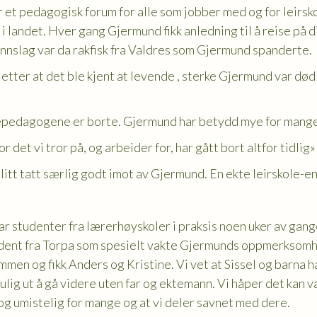
 et pedagogisk forum for alle som jobber med og for leirsko
 i landet. Hver gang Gjermund fikk anledning til å reise på 
innslag var da rakfisk fra Valdres som Gjermund spanderte.
tter at det ble kjent at levende , sterke Gjermund var død m
epedagogene er borte. Gjermund har betydd mye for mange
r det vi tror på, og arbeider for, har gått bort altfor tidlig»
litt tatt særlig godt imot av Gjermund. En ekte leirskole-en
ar studenter fra lærerhøyskoler i praksis noen uker av gang
udent fra Torpa som spesielt vakte Gjermunds oppmerksomhe
ammen og fikk Anders og Kristine. Vi vet at Sissel og barna 
mulig ut å gå videre uten far og ektemann. Vi håper det kan v
og umistelig for mange og at vi deler savnet med dere.