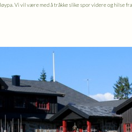
øypa. Vi vil være med å tråkke slike spor videre og hilse fr