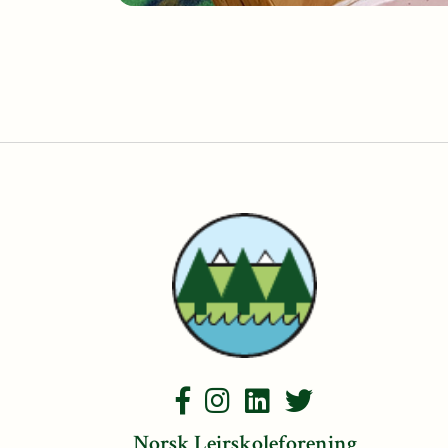
Norsk Leirskoleforening