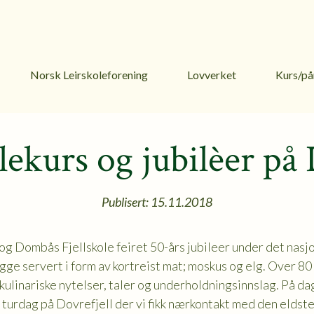
Norsk Leirskoleforening
Lovverket
Kurs/på
lekurs og jubilèer p
Publisert: 15.11.2018
g Dombås Fjellskole feiret 50-års jubileer under det nasjo
ge servert i form av kortreist mat; moskus og elg. Over 80 
 kulinariske nytelser, taler og underholdningsinnslag. På da
 turdag på Dovrefjell der vi fikk nærkontakt med den eldst