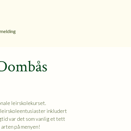
melding
å Dombås
nale leirskolekurset.
leirskoleentusiaster inkludert
gtid var det som vanlig et tett
e arten på menyen!