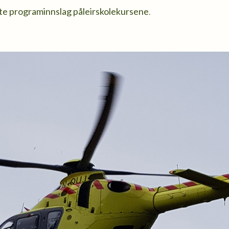
ste programinnslag påleirskolekursene
.