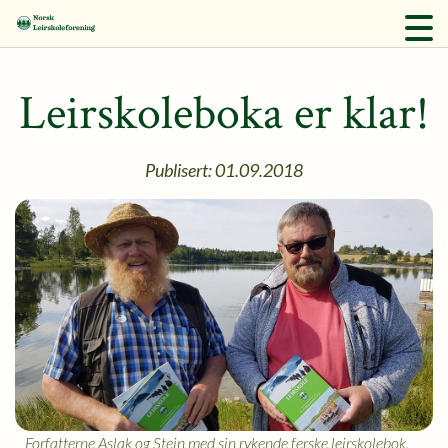
Leirskoleboka er klar!
Publisert: 01.09.2018
Forfatterne Aslak og Stein med sin rykende ferske leirskolebok.