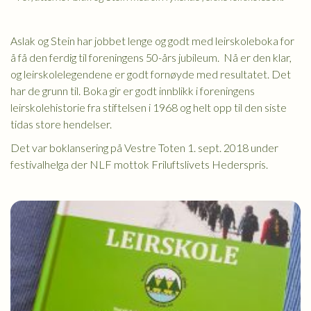
Aslak og Stein har jobbet lenge og godt med leirskoleboka for
å få den ferdig til foreningens 50-års jubileum. Nå er den klar,
og leirskolelegendene er godt fornøyde med resultatet. Det
har de grunn til. Boka gir er godt innblikk i foreningens
leirskolehistorie fra stiftelsen i 1968 og helt opp til den siste
tidas store hendelser.
Det var boklansering på Vestre Toten 1. sept. 2018 under
festivalhelga der NLF mottok Friluftslivets Hederspris.