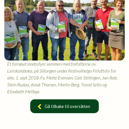
Et fornøyd landsstyre sammen med forfatterne av
Leirskoleboka, på Sillongen under Festivalhelga Friluftsliv for
alle, 1. sept 2018. F.v. Mette Evensen, Geir Stillingen, Jan Rob,
Stein Rudaa, Aslak Thorsen, Martin Berg, Trond Setlo og
Elisabeth Mellbye.
Gå tilbake til oversikten