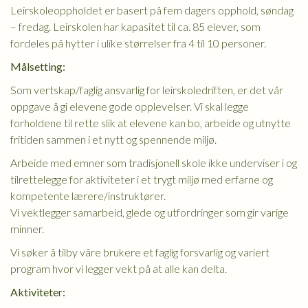
Leirskoleoppholdet er basert på fem dagers opphold, søndag
– fredag. Leirskolen har kapasitet til ca. 85 elever, som
fordeles på hytter i ulike størrelser fra 4 til 10 personer.
Målsetting:
Som vertskap/faglig ansvarlig for leirskoledriften, er det vår
oppgave å gi elevene gode opplevelser. Vi skal legge
forholdene til rette slik at elevene kan bo, arbeide og utnytte
fritiden sammen i et nytt og spennende miljø.
Arbeide med emner som tradisjonell skole ikke underviser i og
tilrettelegge for aktiviteter i et trygt miljø med erfarne og
kompetente lærere/instruktører.
Vi vektlegger samarbeid, glede og utfordringer som gir varige
minner.
Vi søker å tilby våre brukere et faglig forsvarlig og variert
program hvor vi legger vekt på at alle kan delta.
Aktiviteter: