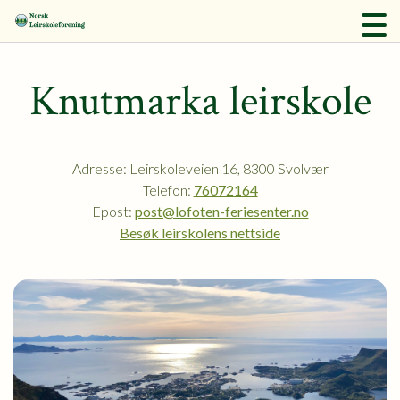
Knutmarka leirskole
Adresse: Leirskoleveien 16, 8300 Svolvær
Telefon:
76072164
Epost:
post@lofoten-feriesenter.no
Besøk leirskolens nettside