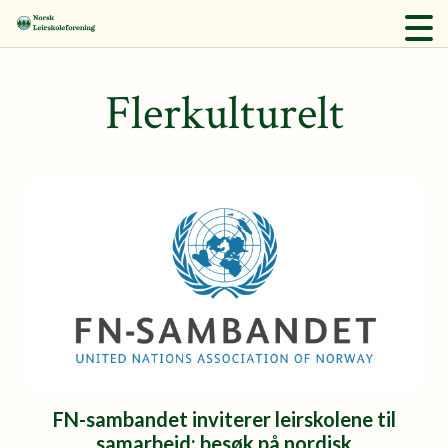
Flerkulturelt
FN-sambandet inviterer leirskolene til
samarbeid; besøk på nordisk