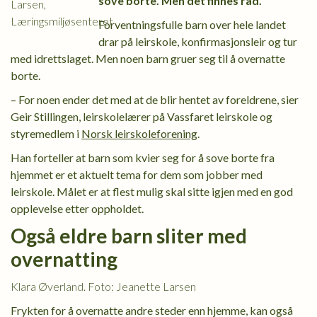
sove borte. Men det finnes råd.
Forventningsfulle barn over hele landet
drar på leirskole, konfirmasjonsleir og tur
med idrettslaget. Men noen barn gruer seg til å overnatte
borte.
– For noen ender det med at de blir hentet av foreldrene, sier
Geir Stillingen, leirskolelærer på Vassfaret leirskole og
styremedlem i
Norsk leirskoleforening
.
Han forteller at barn som kvier seg for å sove borte fra
hjemmet er et aktuelt tema for dem som jobber med
leirskole. Målet er at flest mulig skal sitte igjen med en god
opplevelse etter oppholdet.
Også eldre barn sliter med
overnatting
Klara Øverland. Foto: Jeanette Larsen
Frykten for å overnatte andre steder enn hjemme, kan også