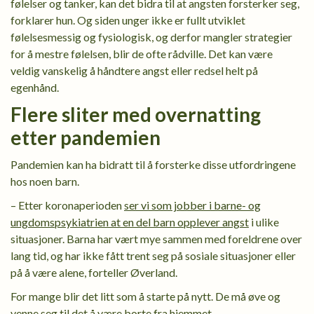
følelser og tanker, kan det bidra til at angsten forsterker seg,
forklarer hun. Og siden unger ikke er fullt utviklet
følelsesmessig og fysiologisk, og derfor mangler strategier
for å mestre følelsen, blir de ofte rådville. Det kan være
veldig vanskelig å håndtere angst eller redsel helt på
egenhånd.
Flere sliter med overnatting
etter pandemien
Pandemien kan ha bidratt til å forsterke disse utfordringene
hos noen barn.
– Etter koronaperioden
ser vi som jobber i barne- og
ungdomspsykiatrien at en del barn opplever angst
i ulike
situasjoner. Barna har vært mye sammen med foreldrene over
lang tid, og har ikke fått trent seg på sosiale situasjoner eller
på å være alene, forteller Øverland.
For mange blir det litt som å starte på nytt. De må øve og
venne seg til det å være borte fra hjemmet.