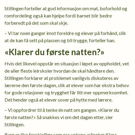
Stillingen forteller at god informasjon om mat, boforhold og
romfordeling også kan hjelpe fordi barnet blir bedre
forberedt på det som skal skje.
– Vi tar noen ganger imot foreldre og elever på forhånd, slik
at de kan få sett på plassen og bli trygge, forteller han.
«Klarer du første natten?»
Hvis det likevel oppstår en situasjon i løpet av oppholdet, vet
de aller fleste leirskoler hvordan de skal håndtere den.
Stillingen forklarer at problemet vanligvis diskuteres av
lærerne den første dagen, slik at elever som har ekstra behov
for gode relasjoner og trygghet får litt mer oppmerksomhet.
Det hender også at elever sover på hytte med lærere.
­– Vi oppfordrer til å tenke én natt om gangen. «Klarer du
første natten?» Så snakkes vi om det dagen etter, sier
Stillingen.
Barn er like forskjellige som oss voksne, påpeker Klara