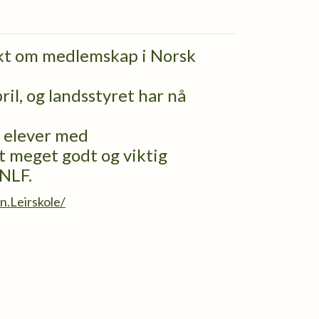
økt om medlemskap i Norsk
ril, og landsstyret har nå
r elever med
t meget godt og viktig
 NLF.
.Leirskole/