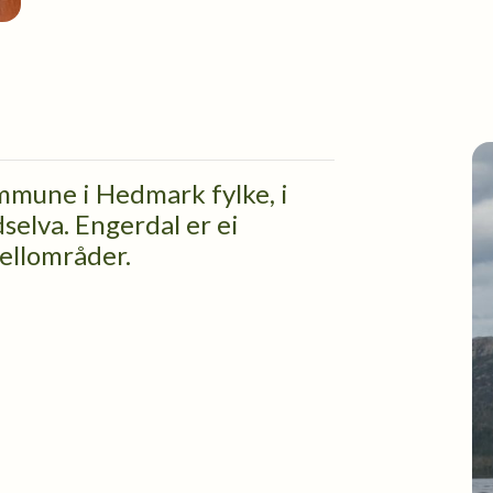
ommune i Hedmark fylke, i
selva. Engerdal er ei
jellområder.